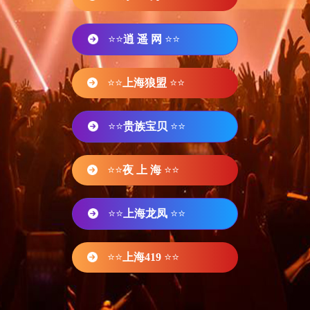
⭐⭐
逍 遥 网
⭐⭐
⭐⭐
上海狼盟
⭐⭐
⭐⭐
贵族宝贝
⭐⭐
⭐⭐
夜 上 海
⭐⭐
⭐⭐
上海龙凤
⭐⭐
⭐⭐
上海419
⭐⭐