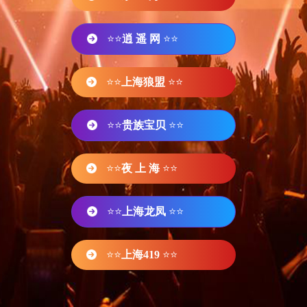
⭐⭐
逍 遥 网
⭐⭐
⭐⭐
上海狼盟
⭐⭐
⭐⭐
贵族宝贝
⭐⭐
⭐⭐
夜 上 海
⭐⭐
⭐⭐
上海龙凤
⭐⭐
⭐⭐
上海419
⭐⭐