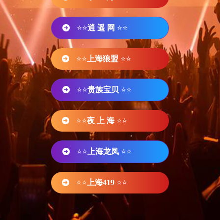
⭐⭐
逍 遥 网
⭐⭐
⭐⭐
上海狼盟
⭐⭐
⭐⭐
贵族宝贝
⭐⭐
⭐⭐
夜 上 海
⭐⭐
⭐⭐
上海龙凤
⭐⭐
⭐⭐
上海419
⭐⭐