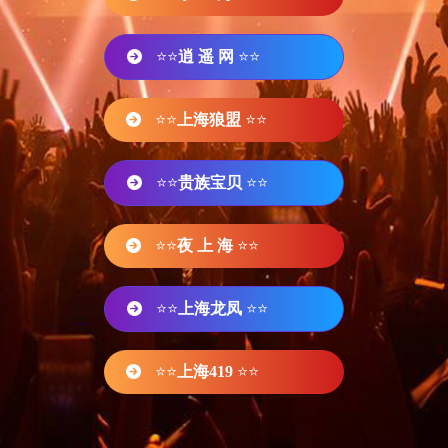
⭐⭐
逍 遥 网
⭐⭐
⭐⭐
上海狼盟
⭐⭐
⭐⭐
贵族宝贝
⭐⭐
⭐⭐
夜 上 海
⭐⭐
⭐⭐
上海龙凤
⭐⭐
⭐⭐
上海419
⭐⭐