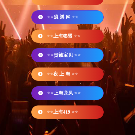
⭐⭐
逍 遥 网
⭐⭐
⭐⭐
上海狼盟
⭐⭐
⭐⭐
贵族宝贝
⭐⭐
⭐⭐
夜 上 海
⭐⭐
⭐⭐
上海龙凤
⭐⭐
⭐⭐
上海419
⭐⭐