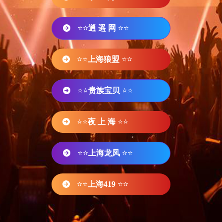
⭐⭐
逍 遥 网
⭐⭐
⭐⭐
上海狼盟
⭐⭐
⭐⭐
贵族宝贝
⭐⭐
⭐⭐
夜 上 海
⭐⭐
⭐⭐
上海龙凤
⭐⭐
⭐⭐
上海419
⭐⭐