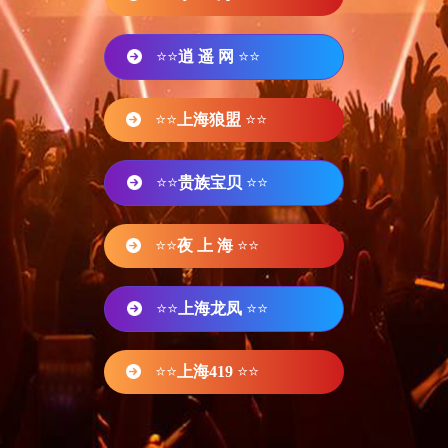
⭐⭐
逍 遥 网
⭐⭐
⭐⭐
上海狼盟
⭐⭐
⭐⭐
贵族宝贝
⭐⭐
⭐⭐
夜 上 海
⭐⭐
⭐⭐
上海龙凤
⭐⭐
⭐⭐
上海419
⭐⭐